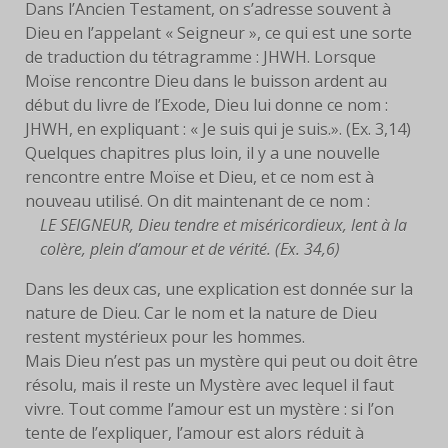
Dans l’Ancien Testament, on s’adresse souvent à
Dieu en l’appelant « Seigneur », ce qui est une sorte
FACEBOOK
de traduction du tétragramme : JHWH. Lorsque
Moïse rencontre Dieu dans le buisson ardent au
SERVANTES
début du livre de l’Exode, Dieu lui donne ce nom :
PRIÈRES
JHWH, en expliquant : « Je suis qui je suis.». (Ex. 3,14)
Quelques chapitres plus loin, il y a une nouvelle
PRIÈRE À EYMARD
rencontre entre Moïse et Dieu, et ce nom est à
nouveau utilisé. On dit maintenant de ce nom :
NEUVAINE
LE SEIGNEUR, Dieu tendre et miséricordieux, lent à la
colère, plein d’amour et de vérité. (Ex. 34,6)
PRIÈRE AVEC MARIE
Dans les deux cas, une explication est donnée sur la
nature de Dieu. Car le nom et la nature de Dieu
PRIÈRE POUR LE DON DE
restent mystérieux pour les hommes.
SOI
Mais Dieu n’est pas un mystère qui peut ou doit être
PRIÈRE POUR VOCATIONS
résolu, mais il reste un Mystère avec lequel il faut
vivre. Tout comme l’amour est un mystère : si l’on
HISTOIRE
tente de l’expliquer, l’amour est alors réduit à