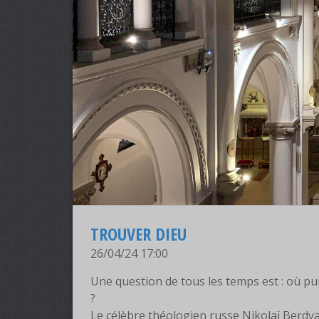
TROUVER DIEU
26/04/24 17:00
Une question de tous les temps est : où pui
?
Le célèbre théologien russe Nikolaï Berdyae