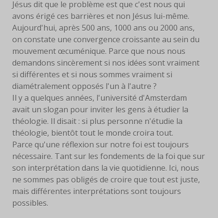
Jésus dit que le problème est que c'est nous qui
LIVRES
avons érigé ces barrières et non Jésus lui-même.
Aujourd'hui, après 500 ans, 1000 ans ou 2000 ans,
EUCHARISTIE
on constate une convergence croissante au sein du
mouvement œcuménique. Parce que nous nous
BLOG
demandons sincèrement si nos idées sont vraiment
si différentes et si nous sommes vraiment si
PHOTOS
diamétralement opposés l'un à l'autre ?
Il y a quelques années, l'université d'Amsterdam
PHOTOS
avait un slogan pour inviter les gens à étudier la
CONTEMPORAINES
théologie. Il disait : si plus personne n'étudie la
théologie, bientôt tout le monde croira tout.
ANCIENNES PHOTOS
Parce qu'une réflexion sur notre foi est toujours
nécessaire. Tant sur les fondements de la foi que sur
CONTACT
son interprétation dans la vie quotidienne. Ici, nous
ne sommes pas obligés de croire que tout est juste,
mais différentes interprétations sont toujours
possibles.