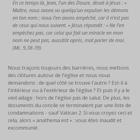
En ce temps-là, Jean, l’un des Douze, disait à Jésus : «
Maître, nous avons vu quelqu’un expulser les démons
FACEBOOK
en ton nom ; nous l’en avons empêché, car il n’est pas
de ceux qui nous suivent. » Jésus répondit : « Ne l’en
SERVANTES
empêchez pas, car celui qui fait un miracle en mon
PRIÈRES
nom ne peut pas, aussitôt après, mal parler de moi.
(Mc. 9,38-39)
PRIÈRE À EYMARD
Nous traçons toujours des barrières, nous mettons
NEUVAINE
des clôtures autour de l'église et nous nous
demandons : de quel côté se trouve l'autre ? Est-il à
PRIÈRE AVEC MARIE
l'intérieur ou à l'extérieur de l'église ? Et puis il y a le
vieil adage : hors de l'église pas de salut. De plus, les
PRIÈRE POUR LE DON DE
documents du concile se terminaient par une liste de
SOI
condamnations - sauf Vatican 2. Si vous croyez ceci et
PRIÈRE POUR VOCATIONS
cela, alors « anathema est » : vous êtes maudit et
excommunié.
HISTOIRE