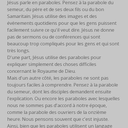
Jésus parle en paraboles. Pensez à la parabole du
semeur, du père et de ses deux fils ou du bon
FACEBOOK
Samaritain. Jésus utilise des images et des
événements quotidiens pour que les gens puissent
SERVANTES
facilement suivre ce qu'il veut dire. Jésus ne donne
PRIÈRES
pas de sermons ou de conférences qui sont
beaucoup trop compliqués pour les gens et qui sont
PRIÈRE À EYMARD
très longs.
D'une part, Jésus utilise des paraboles pour
NEUVAINE
expliquer simplement des choses difficiles
concernant le Royaume de Dieu.
PRIÈRE AVEC MARIE
Mais d'un autre côté, les paraboles ne sont pas
toujours faciles à comprendre. Pensez à la parabole
PRIÈRE POUR LE DON DE
du semeur, dont les disciples demandent ensuite
SOI
l'explication. Ou encore les paraboles avec lesquelles
nous ne sommes pas d'accord à notre époque,
PRIÈRE POUR VOCATIONS
comme la parabole des ouvriers de la onzième
heure. Nous pensons souvent que c'est injuste.
HISTOIRE
Ainsi, bien que les paraboles utilisent un langage