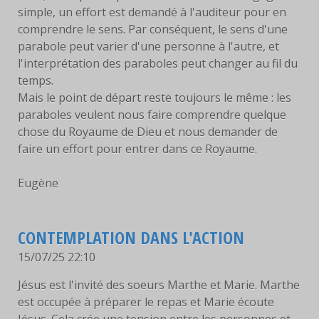
simple, un effort est demandé à l'auditeur pour en
LIVRES
comprendre le sens. Par conséquent, le sens d'une
parabole peut varier d'une personne à l'autre, et
EUCHARISTIE
l'interprétation des paraboles peut changer au fil du
temps.
BLOG
Mais le point de départ reste toujours le même : les
PHOTOS
paraboles veulent nous faire comprendre quelque
chose du Royaume de Dieu et nous demander de
faire un effort pour entrer dans ce Royaume.
PHOTOS
CONTEMPORAINES
Eugène
ANCIENNES PHOTOS
CONTACT
CONTEMPLATION DANS L'ACTION
15/07/25 22:10
Jésus est l'invité des soeurs Marthe et Marie. Marthe
est occupée à préparer le repas et Marie écoute
Jésus. Cela crée une tension entre les personnes et