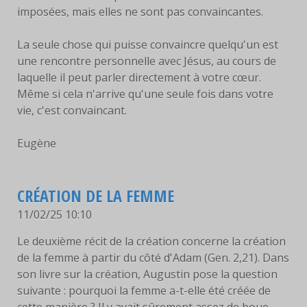
imposées, mais elles ne sont pas convaincantes.
LIVRES
La seule chose qui puisse convaincre quelqu'un est
EUCHARISTIE
une rencontre personnelle avec Jésus, au cours de
laquelle il peut parler directement à votre cœur.
BLOG
Même si cela n'arrive qu'une seule fois dans votre
PHOTOS
vie, c'est convaincant.
Eugène
PHOTOS
CONTEMPORAINES
ANCIENNES PHOTOS
CRÉATION DE LA FEMME
11/02/25 10:10
CONTACT
Le deuxième récit de la création concerne la création
de la femme à partir du côté d'Adam (Gen. 2,21). Dans
son livre sur la création, Augustin pose la question
suivante : pourquoi la femme a-t-elle été créée de
cette manière ? Il y avait sûrement assez de boue