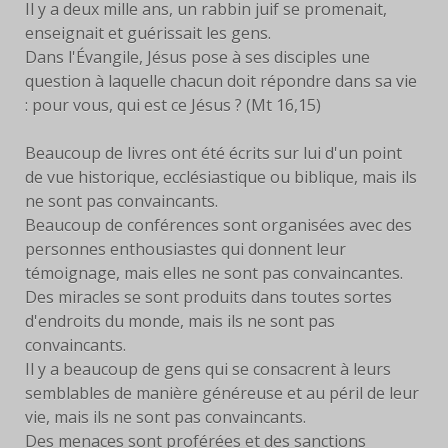
Il y a deux mille ans, un rabbin juif se promenait,
enseignait et guérissait les gens.
FACEBOOK
Dans l'Évangile, Jésus pose à ses disciples une
question à laquelle chacun doit répondre dans sa vie
SERVANTES
: pour vous, qui est ce Jésus ? (Mt 16,15)
PRIÈRES
Beaucoup de livres ont été écrits sur lui d'un point
PRIÈRE À EYMARD
de vue historique, ecclésiastique ou biblique, mais ils
ne sont pas convaincants.
NEUVAINE
Beaucoup de conférences sont organisées avec des
personnes enthousiastes qui donnent leur
PRIÈRE AVEC MARIE
témoignage, mais elles ne sont pas convaincantes.
Des miracles se sont produits dans toutes sortes
PRIÈRE POUR LE DON DE
d'endroits du monde, mais ils ne sont pas
SOI
convaincants.
Il y a beaucoup de gens qui se consacrent à leurs
PRIÈRE POUR VOCATIONS
semblables de manière généreuse et au péril de leur
vie, mais ils ne sont pas convaincants.
HISTOIRE
Des menaces sont proférées et des sanctions