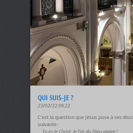
QUI SUIS-JE ?
23/02/22 09:22
C'est la question que Jésus pose à ses discip
suivante :
Tu es le Christ, le Fils du Dieu vivant !