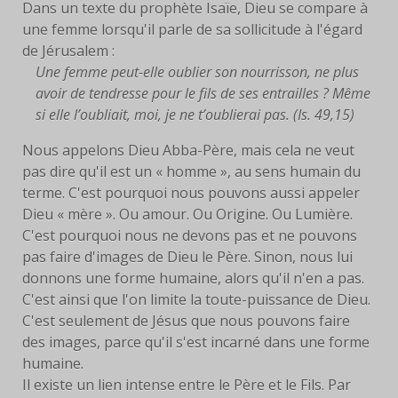
Dans un texte du prophète Isaïe, Dieu se compare à
une femme lorsqu'il parle de sa sollicitude à l'égard
FACEBOOK
de Jérusalem :
Une femme peut-elle oublier son nourrisson, ne plus
SERVANTES
avoir de tendresse pour le fils de ses entrailles ? Même
PRIÈRES
si elle l’oubliait, moi, je ne t’oublierai pas. (Is. 49,15)
Nous appelons Dieu Abba-Père, mais cela ne veut
PRIÈRE À EYMARD
pas dire qu'il est un « homme », au sens humain du
terme. C'est pourquoi nous pouvons aussi appeler
NEUVAINE
Dieu « mère ». Ou amour. Ou Origine. Ou Lumière.
C'est pourquoi nous ne devons pas et ne pouvons
PRIÈRE AVEC MARIE
pas faire d'images de Dieu le Père. Sinon, nous lui
donnons une forme humaine, alors qu'il n'en a pas.
PRIÈRE POUR LE DON DE
C'est ainsi que l'on limite la toute-puissance de Dieu.
SOI
C'est seulement de Jésus que nous pouvons faire
PRIÈRE POUR VOCATIONS
des images, parce qu'il s'est incarné dans une forme
humaine.
HISTOIRE
Il existe un lien intense entre le Père et le Fils. Par