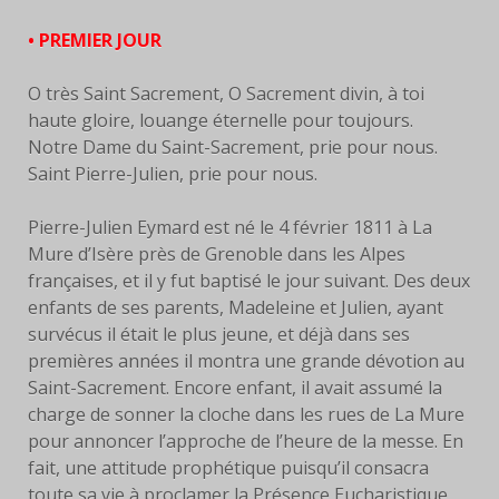
• PREMIER JOUR
FACEBOOK
SERVANTES
O très Saint Sacrement, O Sacrement divin, à toi
haute gloire, louange éternelle pour toujours.
PRIÈRES
Notre Dame du Saint-Sacrement, prie pour nous.
Saint Pierre-Julien, prie pour nous.
PRIÈRE À EYMARD
Pierre-Julien Eymard est né le 4 février 1811 à La
NEUVAINE
Mure d’Isère près de Grenoble dans les Alpes
françaises, et il y fut baptisé le jour suivant. Des deux
PRIÈRE AVEC MARIE
enfants de ses parents, Madeleine et Julien, ayant
survécus il était le plus jeune, et déjà dans ses
PRIÈRE POUR LE DON DE
premières années il montra une grande dévotion au
SOI
Saint-Sacrement. Encore enfant, il avait assumé la
charge de sonner la cloche dans les rues de La Mure
PRIÈRE POUR VOCATIONS
pour annoncer l’approche de l’heure de la messe. En
fait, une attitude prophétique puisqu’il consacra
HISTOIRE
toute sa vie à proclamer la Présence Eucharistique