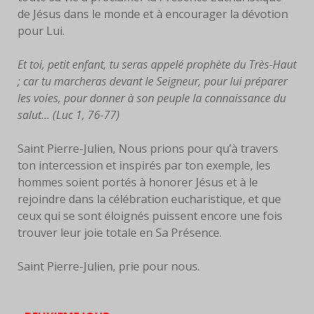
de Jésus dans le monde et à encourager la dévotion
LIVRES
pour Lui.
EUCHARISTIE
Et toi, petit enfant, tu seras appelé prophète du Très-Haut
BLOG
; car tu marcheras devant le Seigneur, pour lui préparer
les voies, pour donner à son peuple la connaissance du
PHOTOS
salut… (Luc 1, 76-77)
PHOTOS
Saint Pierre-Julien, Nous prions pour qu’à travers
CONTEMPORAINES
ton intercession et inspirés par ton exemple, les
hommes soient portés à honorer Jésus et à le
ANCIENNES PHOTOS
rejoindre dans la célébration eucharistique, et que
ceux qui se sont éloignés puissent encore une fois
CONTACT
trouver leur joie totale en Sa Présence.
Saint Pierre-Julien, prie pour nous.