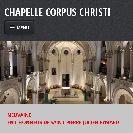
CLOSE MENU
CHAPELLE CORPUS CHRISTI
HOME
MENU
HORAIRE
ACTIVITÉS
EYMARD
EYMARD VIE
EYMARD VIE-FILM
CITATIONS
NEUVAINE
CONGREGATION
EN L’HONNEUR DE SAINT PIERRE-JULIEN EYMARD
DANS LA PRESSE