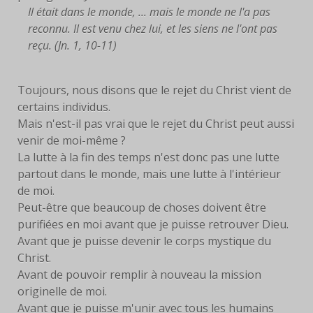
Il était dans le monde, ... mais le monde ne l'a pas
LIVRES
reconnu. Il est venu chez lui, et les siens ne l'ont pas
reçu. (Jn. 1, 10-11)
EUCHARISTIE
BLOG
Toujours, nous disons que le rejet du Christ vient de
certains individus.
PHOTOS
Mais n'est-il pas vrai que le rejet du Christ peut aussi
venir de moi-même ?
PHOTOS
La lutte à la fin des temps n'est donc pas une lutte
CONTEMPORAINES
partout dans le monde, mais une lutte à l'intérieur
de moi.
ANCIENNES PHOTOS
Peut-être que beaucoup de choses doivent être
purifiées en moi avant que je puisse retrouver Dieu.
CONTACT
Avant que je puisse devenir le corps mystique du
Christ.
Avant de pouvoir remplir à nouveau la mission
originelle de moi.
Avant que je puisse m'unir avec tous les humains