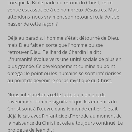
Lorsque la Bible parle du retour du Christ, cette
venue est associée à de nombreux désastres. Mais
FACEBOOK
attendons-nous vraiment son retour si cela doit se
passer de cette façon ?
SERVANTES
PRIÈRES
Déjà au paradis, l'homme s'était détourné de Dieu,
mais Dieu fait en sorte que l'homme puisse
PRIÈRE À EYMARD
retrouver Dieu. Teilhard de Chardin l'a dit :
L'humanité évolue vers une unité sociale de plus en
NEUVAINE
plus grande. Ce développement culmine au point
oméga : le point où les humains se sont intériorisés
PRIÈRE AVEC MARIE
au point de devenir le corps mystique du Christ.
PRIÈRE POUR LE DON DE
Nous interprétons cette lutte au moment de
SOI
l’avènement comme signifiant que les ennemis du
Christ sont à l'œuvre dans le monde entier. C'était
PRIÈRE POUR VOCATIONS
déjà le cas avec l'infanticide d'Hérode au moment de
la naissance du Christ et cela a toujours continué. Le
HISTOIRE
prologue de Jean dit :