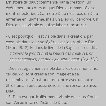
L'histoire du salut commence par la création, un
événement au cours duquel Dieu a commencé à se
FACEBOOK
montrer extérieur. Car notre Dieu n'est pas un Dieu
enfermé en lui-même, mais un Dieu qui déborde. Un
SERVANTES
Dieu qui est visible et qui se laisse rencontrer.
PRIÈRES
- C'est pourquoi il est visible dans la création, par
PRIÈRE À EYMARD
exemple dans la brise légère avec le prophète Élie
(1Kon. 19.12). Et dans le livre de la Sagesse il est dit :
NEUVAINE
à travers la grandeur et la beauté des créatures, on
peut contempler, par analogie, leur Auteur. (Sag. 13,5)
PRIÈRE AVEC MARIE
- Dieu est également visible dans les êtres humains,
car ceux-ci sont créés à son image et à sa
PRIÈRE POUR LE DON DE
ressemblance. Ainsi, une rencontre avec un autre
SOI
être humain peut aussi devenir une rencontre avec
PRIÈRE POUR VOCATIONS
Dieu.
- Et Dieu est particulièrement visible en Jésus-Christ,
HISTOIRE
son Verbe incarné, l'icône de Dieu.