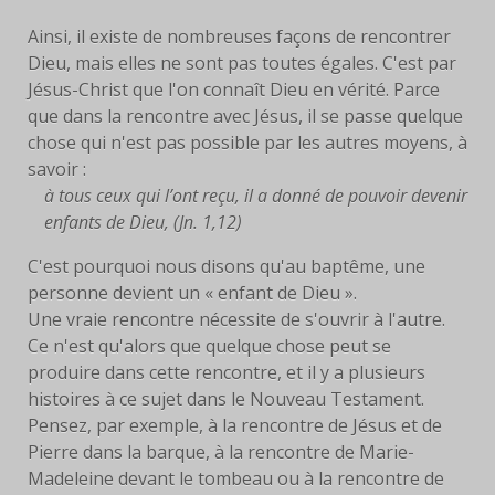
LIVRES
Ainsi, il existe de nombreuses façons de rencontrer
Dieu, mais elles ne sont pas toutes égales. C'est par
EUCHARISTIE
Jésus-Christ que l'on connaît Dieu en vérité. Parce
que dans la rencontre avec Jésus, il se passe quelque
BLOG
chose qui n'est pas possible par les autres moyens, à
savoir :
PHOTOS
à tous ceux qui l’ont reçu, il a donné de pouvoir devenir
enfants de Dieu, (Jn. 1,12)
PHOTOS
CONTEMPORAINES
C'est pourquoi nous disons qu'au baptême, une
personne devient un « enfant de Dieu ».
ANCIENNES PHOTOS
Une vraie rencontre nécessite de s'ouvrir à l'autre.
Ce n'est qu'alors que quelque chose peut se
CONTACT
produire dans cette rencontre, et il y a plusieurs
histoires à ce sujet dans le Nouveau Testament.
Pensez, par exemple, à la rencontre de Jésus et de
Pierre dans la barque, à la rencontre de Marie-
Madeleine devant le tombeau ou à la rencontre de