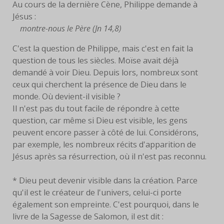
Au cours de la dernière Cène, Philippe demande à
Jésus :
FACEBOOK
montre-nous le Père (Jn 14,8)
SERVANTES
C'est la question de Philippe, mais c'est en fait la
question de tous les siècles. Moïse avait déjà
PRIÈRES
demandé à voir Dieu. Depuis lors, nombreux sont
ceux qui cherchent la présence de Dieu dans le
PRIÈRE À EYMARD
monde. Où devient-il visible ?
Il n'est pas du tout facile de répondre à cette
NEUVAINE
question, car même si Dieu est visible, les gens
peuvent encore passer à côté de lui. Considérons,
PRIÈRE AVEC MARIE
par exemple, les nombreux récits d'apparition de
Jésus après sa résurrection, où il n'est pas reconnu.
PRIÈRE POUR LE DON DE
SOI
* Dieu peut devenir visible dans la création. Parce
PRIÈRE POUR VOCATIONS
qu'il est le créateur de l'univers, celui-ci porte
également son empreinte. C'est pourquoi, dans le
HISTOIRE
livre de la Sagesse de Salomon, il est dit :