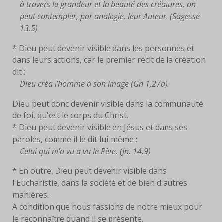
à travers la grandeur et la beauté des créatures, on
LIVRES
peut contempler, par analogie, leur Auteur. (Sagesse
13.5)
EUCHARISTIE
* Dieu peut devenir visible dans les personnes et
BLOG
dans leurs actions, car le premier récit de la création
dit :
PHOTOS
Dieu créa l’homme à son image (Gn 1,27a).
Dieu peut donc devenir visible dans la communauté
PHOTOS
de foi, qu'est le corps du Christ.
CONTEMPORAINES
* Dieu peut devenir visible en Jésus et dans ses
ANCIENNES PHOTOS
paroles, comme il le dit lui-même :
Celui qui m’a vu a vu le Père. (Jn. 14,9)
CONTACT
* En outre, Dieu peut devenir visible dans
l'Eucharistie, dans la société et de bien d'autres
manières.
A condition que nous fassions de notre mieux pour
le reconnaître quand il se présente.