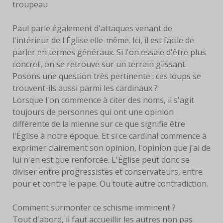
troupeau
LIVRES
Paul parle également d'attaques venant de
EUCHARISTIE
l'intérieur de l'Église elle-même. Ici, il est facile de
parler en termes généraux. Si l'on essaie d'être plus
BLOG
concret, on se retrouve sur un terrain glissant.
Posons une question très pertinente : ces loups se
PHOTOS
trouvent-ils aussi parmi les cardinaux ?
Lorsque l'on commence à citer des noms, il s'agit
PHOTOS
toujours de personnes qui ont une opinion
CONTEMPORAINES
différente de la mienne sur ce que signifie être
l'Église à notre époque. Et si ce cardinal commence à
ANCIENNES PHOTOS
exprimer clairement son opinion, l'opinion que j'ai de
lui n'en est que renforcée. L'Église peut donc se
CONTACT
diviser entre progressistes et conservateurs, entre
pour et contre le pape. Ou toute autre contradiction.
Comment surmonter ce schisme imminent ?
Tout d'abord, il faut accueillir les autres non pas