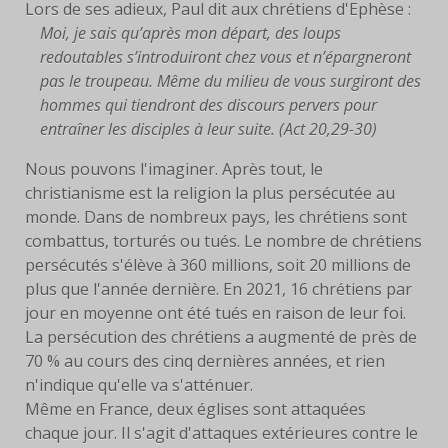
Lors de ses adieux, Paul dit aux chrétiens d'Ephèse :
Moi, je sais qu’après mon départ, des loups
FACEBOOK
redoutables s’introduiront chez vous et n’épargneront
pas le troupeau. Même du milieu de vous surgiront des
SERVANTES
hommes qui tiendront des discours pervers pour
PRIÈRES
entraîner les disciples à leur suite. (Act 20,29-30)
Nous pouvons l'imaginer. Après tout, le
PRIÈRE À EYMARD
christianisme est la religion la plus persécutée au
monde. Dans de nombreux pays, les chrétiens sont
NEUVAINE
combattus, torturés ou tués. Le nombre de chrétiens
persécutés s'élève à 360 millions, soit 20 millions de
PRIÈRE AVEC MARIE
plus que l'année dernière. En 2021, 16 chrétiens par
jour en moyenne ont été tués en raison de leur foi.
PRIÈRE POUR LE DON DE
La persécution des chrétiens a augmenté de près de
SOI
70 % au cours des cinq dernières années, et rien
PRIÈRE POUR VOCATIONS
n'indique qu'elle va s'atténuer.
Même en France, deux églises sont attaquées
HISTOIRE
chaque jour. Il s'agit d'attaques extérieures contre le