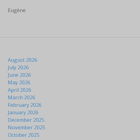
LIVRES
Eugène
EUCHARISTIE
BLOG
PHOTOS
August 2026
PHOTOS
July 2026
CONTEMPORAINES
June 2026
May 2026
ANCIENNES PHOTOS
April 2026
March 2026
CONTACT
February 2026
January 2026
December 2025
November 2025
October 2025