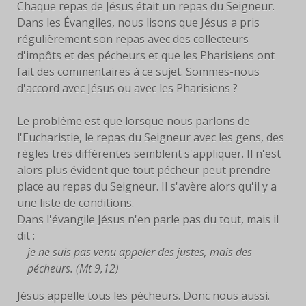
Chaque repas de Jésus était un repas du Seigneur.
Dans les Évangiles, nous lisons que Jésus a pris
FACEBOOK
régulièrement son repas avec des collecteurs
d'impôts et des pécheurs et que les Pharisiens ont
SERVANTES
fait des commentaires à ce sujet. Sommes-nous
PRIÈRES
d'accord avec Jésus ou avec les Pharisiens ?
PRIÈRE À EYMARD
Le problème est que lorsque nous parlons de
l'Eucharistie, le repas du Seigneur avec les gens, des
NEUVAINE
règles très différentes semblent s'appliquer. Il n'est
alors plus évident que tout pécheur peut prendre
PRIÈRE AVEC MARIE
place au repas du Seigneur. Il s'avère alors qu'il y a
une liste de conditions.
PRIÈRE POUR LE DON DE
Dans l'évangile Jésus n'en parle pas du tout, mais il
SOI
dit :
je ne suis pas venu appeler des justes, mais des
PRIÈRE POUR VOCATIONS
pécheurs. (Mt 9,12)
HISTOIRE
Jésus appelle tous les pécheurs. Donc nous aussi.