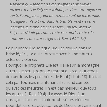
si violent qu’il fendait les montagnes et brisait les
LIVRES
rochers, mais le Seigneur n’était pas dans l’ouragan ; et
après l’ouragan, il y eut un tremblement de terre, mais
EUCHARISTIE
le Seigneur n’était pas dans le tremblement de terre ;
et après ce tremblement de terre, un feu, mais le
BLOG
Seigneur n’était pas dans ce feu ; et après ce feu, le
PHOTOS
murmure d’une brise légère. (1 Rois 19,11-12)
Le prophète Élie sait que Dieu se trouve dans la
PHOTOS
brise légère, ce qui contraste avec les nombreux
CONTEMPORAINES
actes de violence.
Pourquoi le prophète Élie est-il allé sur la montagne
ANCIENNES PHOTOS
? Il était le seul prophète restant d'Israël et il venait
de tuer tous les prophètes de Baal (1 Rois 18). Il a fait
CONTACT
cela par foi, mais maintenant il se rend compte
qu'avec ces meurtres il n'est pas meilleur que tous
les autres (1 Rois 19,4). Il a associé Dieu à un
ouragan et au feu et a donc utilisé ces éléments
pour détruire les adversaires de Dieu. C'est ainsi qu'il