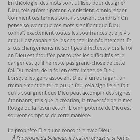
En théologie, des mots sont utilisés pour désigner
Dieu, tels qu’omnipotent, omniscient, omniprésent.
FACEBOOK
Comment ces termes sont-ils souvent compris ? On
pense souvent que ces mots signifient que Dieu
SERVANTES
connaît exactement toutes les souffrances que je vis
PRIÈRES
et qu'il est capable de les changer immédiatement. Et
si ces changements ne sont pas effectués, alors la foi
PRIÈRE À EYMARD
en Dieu est étouffée par toutes les difficultés et le
danger est qu'il ne reste pas grand-chose de cette
NEUVAINE
foi. Du moins, de la foi en cette image de Dieu.
Lorsque les gens associent Dieu à un ouragan, un
PRIÈRE AVEC MARIE
tremblement de terre ou un feu, cela signifie en fait
qu'ils soulignent que Dieu peut accomplir des signes
PRIÈRE POUR LE DON DE
étonnants, tels que la création, la traversée de la mer
SOI
Rouge ou la résurrection. L'omnipotence de Dieu est
souvent comprise de cette manière.
PRIÈRE POUR VOCATIONS
Le prophète Élie a une rencontre avec Dieu :
HISTOIRE
À l’approche du Seigneur, il y eut un ouragan, si fort et