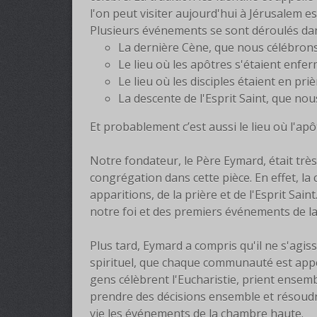
l'on peut visiter aujourd'hui à Jérusalem e
Plusieurs événements se sont déroulés dan
La dernière Cène, que nous célébrons 
Le lieu où les apôtres s'étaient enfe
Le lieu où les disciples étaient en pr
La descente de l'Esprit Saint, que nou
Et probablement c’est aussi le lieu où l'apô
Notre fondateur, le Père Eymard, était tr
congrégation dans cette pièce. En effet, la 
apparitions, de la prière et de l'Esprit Sai
notre foi et des premiers événements de la
Plus tard, Eymard a compris qu'il ne s'agiss
spirituel, que chaque communauté est appe
gens célèbrent l'Eucharistie, prient ensembl
prendre des décisions ensemble et résoudre
vie les événements de la chambre haute.