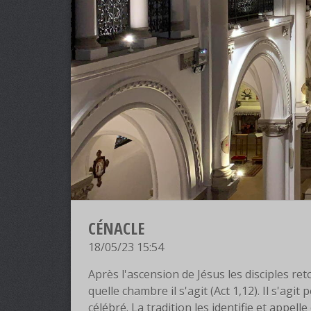
CÉNACLE
18/05/23 15:54
Après l'ascension de Jésus les disciples r
quelle chambre il s'agit (Act 1,12). Il s'ag
célébré. La tradition les identifie et appel