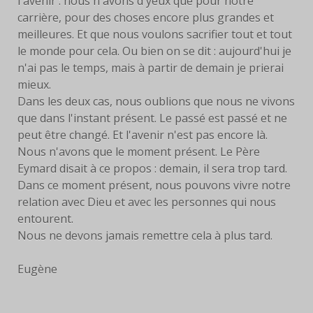
l'avenir : nous n'avons d'yeux que pour notre
LIVRES
carrière, pour des choses encore plus grandes et
meilleures. Et que nous voulons sacrifier tout et tout
EUCHARISTIE
le monde pour cela. Ou bien on se dit : aujourd'hui je
n'ai pas le temps, mais à partir de demain je prierai
BLOG
mieux.
Dans les deux cas, nous oublions que nous ne vivons
PHOTOS
que dans l'instant présent. Le passé est passé et ne
peut être changé. Et l'avenir n'est pas encore là.
PHOTOS
Nous n'avons que le moment présent. Le Père
CONTEMPORAINES
Eymard disait à ce propos : demain, il sera trop tard.
Dans ce moment présent, nous pouvons vivre notre
ANCIENNES PHOTOS
relation avec Dieu et avec les personnes qui nous
entourent.
CONTACT
Nous ne devons jamais remettre cela à plus tard.
Eugène