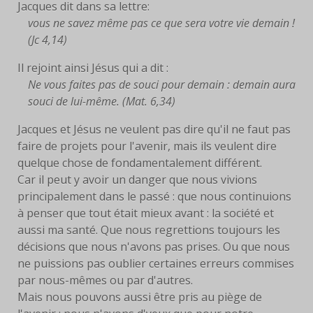
Jacques dit dans sa lettre:
vous ne savez même pas ce que sera votre vie demain !
FACEBOOK
(Jc 4,14)
SERVANTES
Il rejoint ainsi Jésus qui a dit :
Ne vous faites pas de souci pour demain : demain aura
PRIÈRES
souci de lui-même. (Mat. 6,34)
PRIÈRE À EYMARD
Jacques et Jésus ne veulent pas dire qu'il ne faut pas
faire de projets pour l'avenir, mais ils veulent dire
NEUVAINE
quelque chose de fondamentalement différent.
Car il peut y avoir un danger que nous vivions
PRIÈRE AVEC MARIE
principalement dans le passé : que nous continuions
à penser que tout était mieux avant : la société et
PRIÈRE POUR LE DON DE
aussi ma santé. Que nous regrettions toujours les
SOI
décisions que nous n'avons pas prises. Ou que nous
ne puissions pas oublier certaines erreurs commises
PRIÈRE POUR VOCATIONS
par nous-mêmes ou par d'autres.
Mais nous pouvons aussi être pris au piège de
HISTOIRE