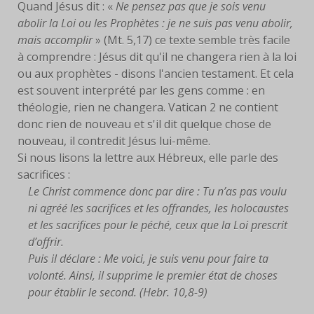
Quand Jésus dit : «
Ne pensez pas que je sois venu
abolir la Loi ou les Prophètes : je ne suis pas venu abolir,
FACEBOOK
mais accomplir
» (Mt. 5,17) ce texte semble très facile
à comprendre : Jésus dit qu'il ne changera rien à la loi
SERVANTES
ou aux prophètes - disons l'ancien testament. Et cela
PRIÈRES
est souvent interprété par les gens comme : en
théologie, rien ne changera. Vatican 2 ne contient
PRIÈRE À EYMARD
donc rien de nouveau et s'il dit quelque chose de
nouveau, il contredit Jésus lui-même.
NEUVAINE
Si nous lisons la lettre aux Hébreux, elle parle des
sacrifices :
PRIÈRE AVEC MARIE
Le Christ commence donc par dire : Tu n’as pas voulu
ni agréé les sacrifices et les offrandes, les holocaustes
PRIÈRE POUR LE DON DE
et les sacrifices pour le péché, ceux que la Loi prescrit
SOI
d’offrir.
Puis il déclare : Me voici, je suis venu pour faire ta
PRIÈRE POUR VOCATIONS
volonté. Ainsi, il supprime le premier état de choses
pour établir le second. (Hebr. 10,8-9)
HISTOIRE