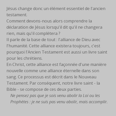
LIVRES
Jésus change donc un élément essentiel de l'ancien
testament.
EUCHARISTIE
Comment devons-nous alors comprendre la
déclaration de Jésus lorsqu'il dit qu'il ne changera
BLOG
rien, mais qu'il complétera ?
Il parle de la base de tout : l'alliance de Dieu avec
PHOTOS
l'humanité. Cette alliance existera toujours, c'est
pourquoi l'Ancien Testament est aussi un livre saint
PHOTOS
pour les chrétiens.
CONTEMPORAINES
En Christ, cette alliance est façonnée d'une manière
nouvelle comme une alliance éternelle dans son
ANCIENNES PHOTOS
sang. Ce processus est décrit dans le Nouveau
Testament. Par conséquent, notre livre saint - la
CONTACT
Bible - se compose de ces deux parties.
Ne pensez pas que je sois venu abolir la Loi ou les
Prophètes : je ne suis pas venu abolir, mais accomplir.